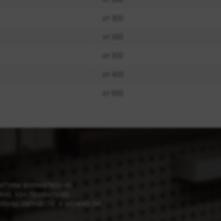
от 300
от 300
от 300
от 400
от 600
ветуем внимательно
ано, как правильно
влены запчасти, и можно ли