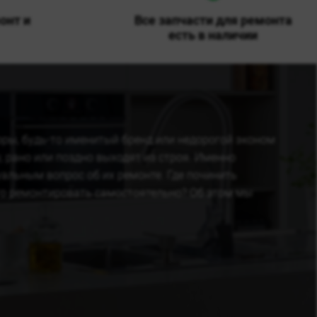
онт и
Все запчасти для ремонта
есть в наличии
ры, будь-то именитый бренд или недорогой эконом
 рано или поздно выходят из строя. Именно
уальным вопрос об их ремонте. Где починить
его ремонтировать самостоятельно? Об этом мы