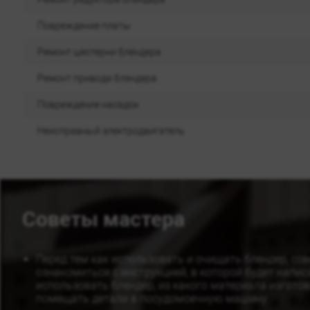
Повреждение платы
Ремонт шестерни блендера
Ремонт привода блендера
Повреждение насадок
Неисправный электродвигатель
Советы мастера
Перед тем как использовать и очищать блендер, со
ознакомиться с инструкцией, в которой будет напис
использовать блендер, из какого материала изгото
помещать детали в посудомоечную машину.