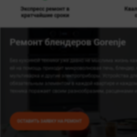
Экспресс ремонт в
Ква
кратчайшие сроки
Ремонт блендеров Gorenje
Без кухонной техники уже давно не мыслима жизнь ка
ей на помощь приходит микроволновая печь, блендер,
мультиварка и другие электроприборы. Устройства для
обязательным элементом в каждой квартире и каждо
техника поражает своим разнообразием, расценками 
ОСТАВИТЬ ЗАЯВКУ НА РЕМОНТ