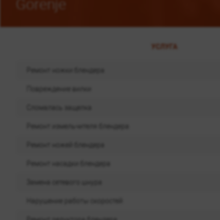
Gorenje
УСЛУГА
Ремонт ножки блендера
Повреждение вилки
Сломалась защелка
Ремонт измельчителя блендера
Ремонт ножей блендера
Ремонт насадки блендера
Замена сетевого шнура
Нарушение работы скоростей
Ремонт редуктора блендера