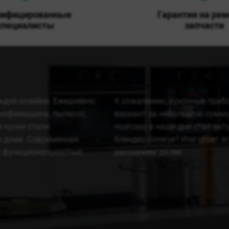
лифицированные
Гарантия на рем
специалисты
запчасти
ждой хозяйке. Ежедневно
К сожалению, кухонные прибо
 кофемашина, пылесос,
вариант за небольшую сумму,
 кухни стали
поэтому в наши дни стал акт
м доме. Современная
блендер Gorenje? Или стоит 
и функциональностью.
расскажем далее.