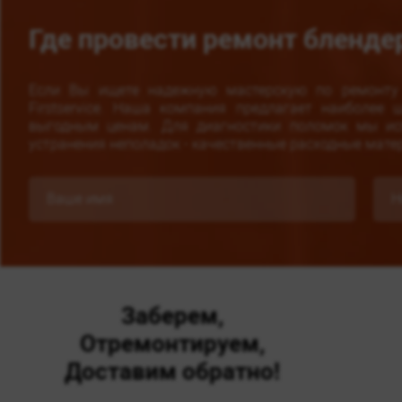
Где провести ремонт бленде
Если Вы ищете надежную мастерскую по ремонту 
Firstservice. Наша компания предлагает наиболее
выгодным ценам. Для диагностики поломок мы исп
устранения неполадок - качественные расходные мате
Заберем,
Отремонтируем,
Доставим обратно!