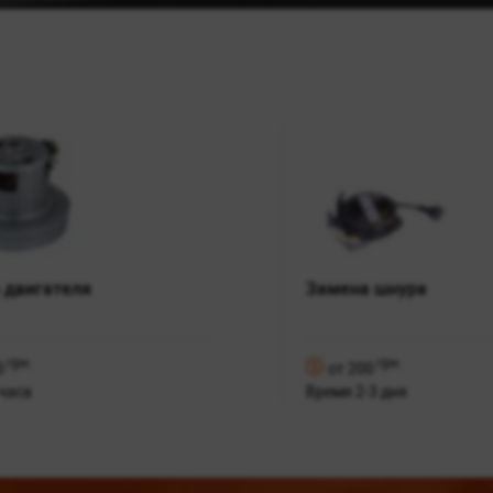
 двигателя
Замена шнура
грн.
грн.
0
от 200
часа
Время 2-3 дня