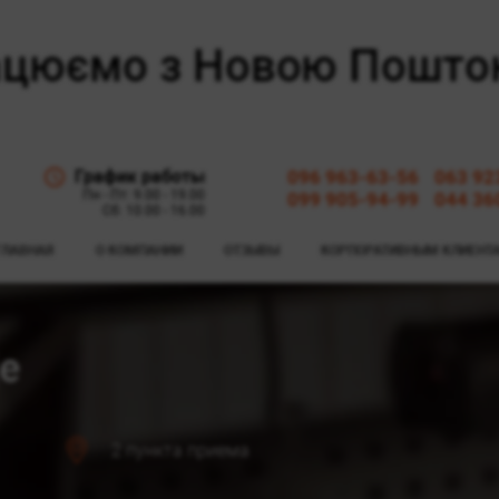
График работы
096 963-63-56
063 92
Пн - Пт: 9.00 - 19.00
099 905-94-99
044 36
Сб: 10.00 - 16.00
ГЛАВНАЯ
О КОМПАНИИ
ОТЗЫВЫ
КОРПОРАТИВНЫМ КЛИЕНТ
je
2 пункта приема