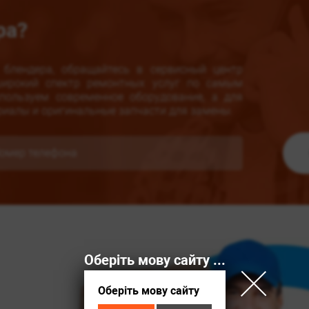
ра?
блендера, обращайтесь в сервисный центр
 широкий спектр ремонтных услуг по самым
ользуем современное оборудование, а для
риалы и оригинальные запчасти для замены.
Оберіть мову сайту / Выберите язык сайта
Оберіть мову сайту