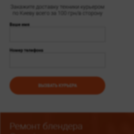
Закажите доставку техники курьером
по Киеву всего за 100 грн/в сторону
Ваше имя
Номер телефона
Ремонт блендера