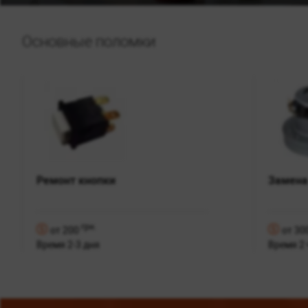
Основные поломки
Ремонт кнопки
Замена
грн.
от 200
от 30
Время 2-3 дня
Время 2 