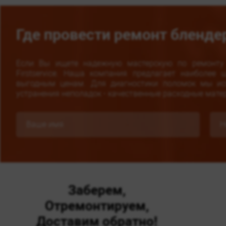
Где провести ремонт бленде
Если Вы ищете надежную мастерскую по ремонту 
Firstservice. Наша компания предлагает наиболее
выгодным ценам. Для диагностики поломок мы исп
устранения неполадок - качественные расходные мате
Заберем,
Отремонтируем,
Доставим обратно!