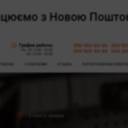
График работы
096 963-63-56
063 92
Пн - Пт: 9.00 - 19.00
099 905-94-99
044 36
Сб: 10.00 - 16.00
ГЛАВНАЯ
О КОМПАНИИ
ОТЗЫВЫ
КОРПОРАТИВНЫМ КЛИЕНТ
2 пункта приема