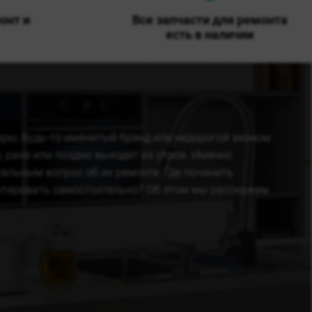
онт и
Все запчасти для ремонта
есть в наличии
ры, будь-то именитый бренд или недорогой эконом
 рано или поздно выходят из строя. Именно
уальным вопрос об их ремонте. Где починить
онтировать самостоятельно? Об этом мы расскажем