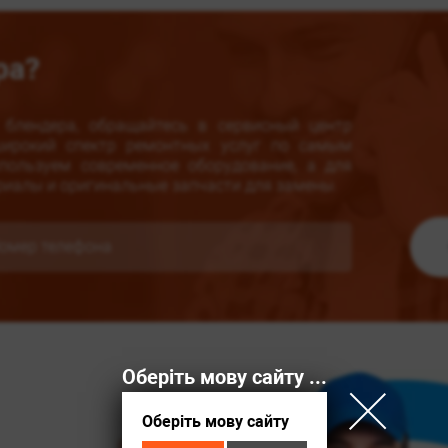
ра?
блендера, обращайтесь в сервисный центр
 широкий спектр ремонтных услуг по самым
ользуем современное оборудование, а для
риалы и оригинальные запчасти для замены.
Оберіть мову сайту / Выберите язык сайта
Оберіть мову сайту