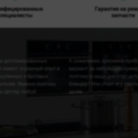
лифицированные
Гарантия на рем
специалисты
запчасти
да дипломированных
К сожалению, кухонные прибо
я имеют огромный опыт в
вариант за небольшую сумму,
мышленных и бытовых
поэтому в наши дни стал акт
ителей. Именно поэтому
блендер? Или стоит его рем
а Цептер любой
далее.