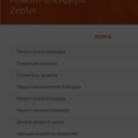
Zepter
УСЛУГА
Ремонт ножки блендера
Повреждение вилки
Сломалась защелка
Ремонт измельчителя блендера
Ремонт ножей блендера
Ремонт насадки блендера
Замена сетевого шнура
Нарушение работы скоростей