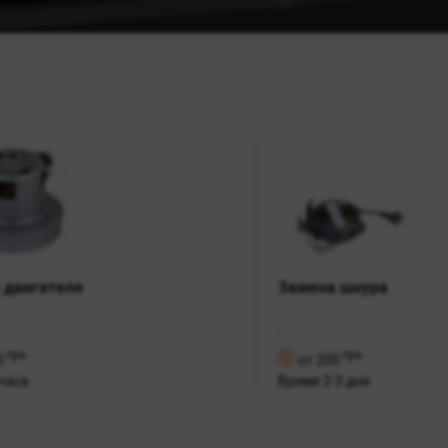
 двигателя
Замена шнура
грн.
грн.
0
от 200
часа
Время 2-3 дня