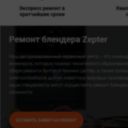
Экспресс ремонт в
Ква
кратчайшие сроки
Ремонт блендера Zepter
Наш авторизированный сервисный центр – это коман
инженеров, которые помимо технического образовани
сфере ремонта бытовой техники Цептер, а также про
электроприборов других известных мировых производ
наши специалисты могут осуществить ремонт блендер
сложности.
ОСТАВИТЬ ЗАЯВКУ НА РЕМОНТ