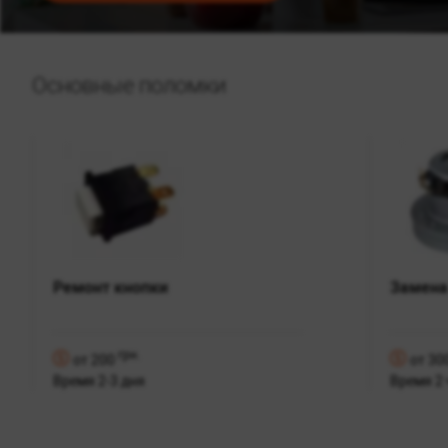
Основные поломки
Ремонт кнопки
Замена
грн.
от 200
от 30
Время 2-3 дня
Время 2 