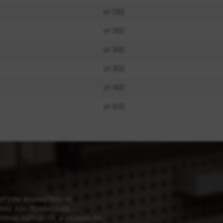
от 280
от 300
от 300
от 300
от 400
от 600
ветуем внимательно
ано, как правильно
влены запчасти, и можно ли