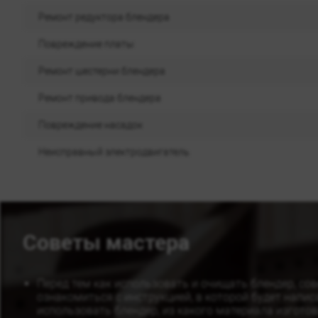
Ремонт редуктора блендера
Повреждение платы
Ремонт шестерни блендера
Ремонт привода блендера
Повреждение насадок
Неисправный электродвигатель
Советы мастера
Перед тем как использовать и очищать блендер, со
ознакомиться с инструкцией, в которой будет напис
использовать блендер, из какого материала изгото