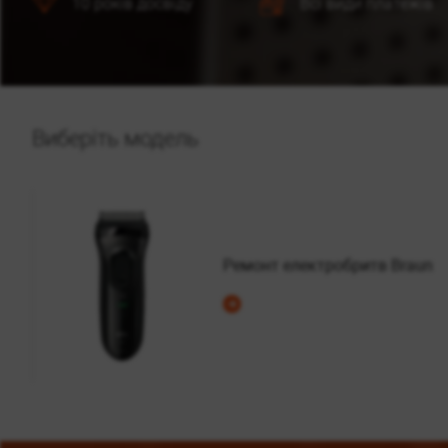
10 років досвіду
Всі види платежів
Виберіть модель
Ремонт електробритв Braun