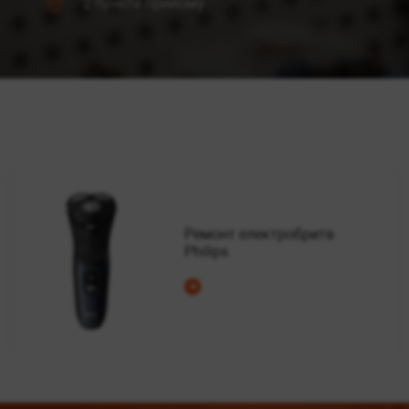
2 пункти прийому
Ремонт електробритв
Philips