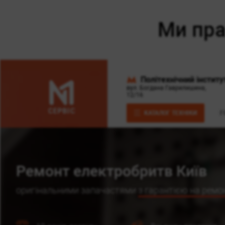
Політехнічний інститу
вул. Богдана Гаврилишина,
12/16
КАТАЛОГ ТЕХНІКИ
Г
Ремонт електробритв Київ
оригінальними запачастями
з гарантією на ремон