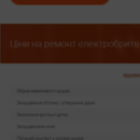
Ціни на ремонт електробритв
ПОСЛУ
Обрив мережевого шнура
Зношування сіточки, і утворення дірки
Зносилися вугільні щітки
Зношувалися ножі
Поганий контакт у роз'ємі шнура