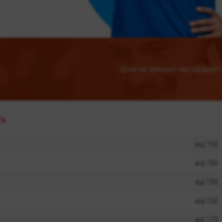
Ціна на ремонт нестандарт
ГА
від 150
від 150
від 150
від 150
від 170