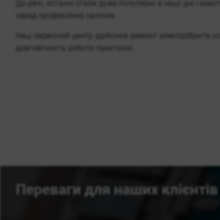
До речі, останні стали дуже популярні в наші дні і маю
серед професійних салонів..
Наш сервісний центр здійснює ремонт електробритв усі
довговічність роботи пристрою.
Переваги для наших клієнтів