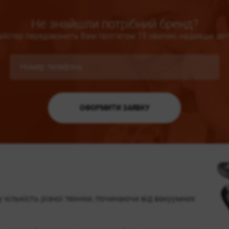
Не знайшли потрібний бренд?
айстер передзвонить Вам протягом 15 хвилин, надавши дет
кількість різної техніки, починаючи від вакуумних