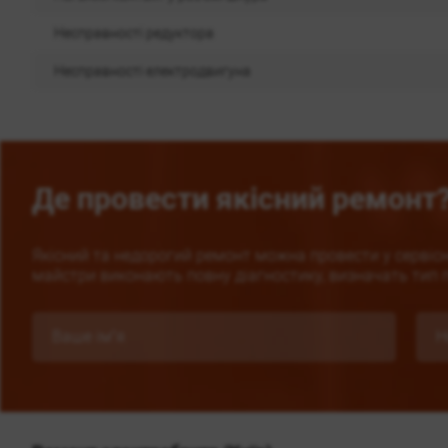
Несправності редуктора
Несправності електродвигуна
Де провести якісний ремонт
Якісний та недорогий ремонт можна провести у сервісно
майстри виконають повну діагностику, визначать тип п