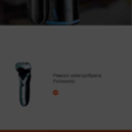
Ремонт електробритв
Panasonic