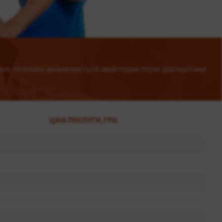
них поломок визначається майстром після діагностики
ЦІНА ПОСЛУГИ, ГРН.