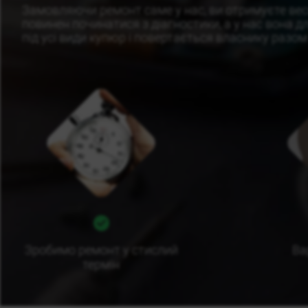
Замовляючи ремонт саме у нас, ви отримуєте ве
повинен починатися з діагностики, а у нас вона 
під усі види купюр і повертається власнику разом
Зробимо ремонт у стислий
Ва
термін