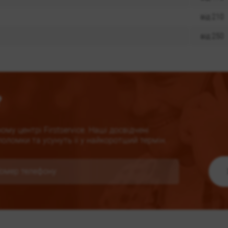
від 210
від 250
?
му центрі Firstservice. Наші досвідчені
оломки та усунуть її у найкоротший термін.