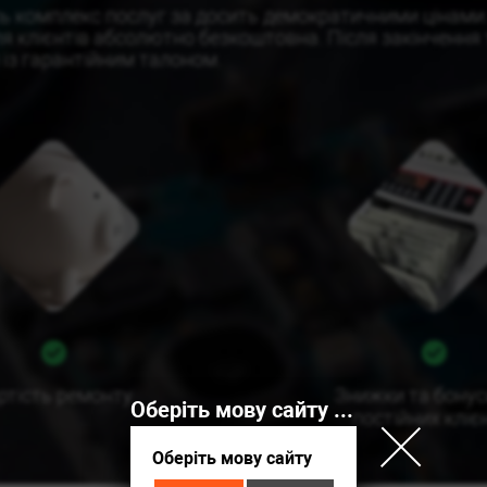
сь комплекс послуг за досить демократичними цінам
для клієнтів абсолютно безкоштовна. Після закінченн
 із гарантійним талоном.
ртість ремонту
Знижки та бонус
Оберіть мову сайту / Выберите язык сайта
постійних кліє
Оберіть мову сайту