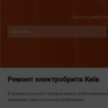
Оформіть заявку, М
Ремонт електробритв Київ
В арсеналі сучасного чоловіка можна знайти величезну 
масажерів і закінчуючи електробритвами.