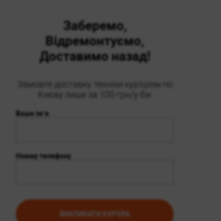
Заберемо,
Відремонтуємо,
Доставимо назад!
Замовте доставку техніки кур'єром по
Києву лише за 100 грн/у бік
Ваше імʼя
Номер телефону