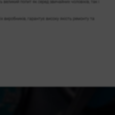
ть великий попит як серед звичайних чоловіків, так і
х виробників, гарантує високу якість ремонту та