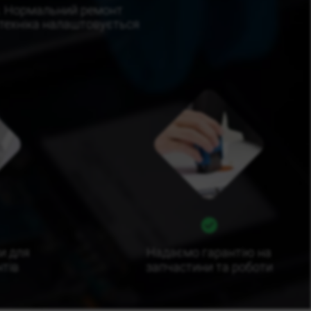
и. Нормальний ремонт
я техніка налаштовується
и для
Надаємо гарантію на
нтів
запчастини та роботи