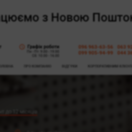
т
Графік роботи
096 963-63-56
063 9
Пн - Пт: 9.00 - 19.00
099 905-94-99
044 3
Сб: 10.00 - 16.00
ОЛОВНА
ПРО КОМПАНІЮ
ВІДГУКИ
КОРПОРАТИВНИМ КЛІЄН
т до 12 місяців